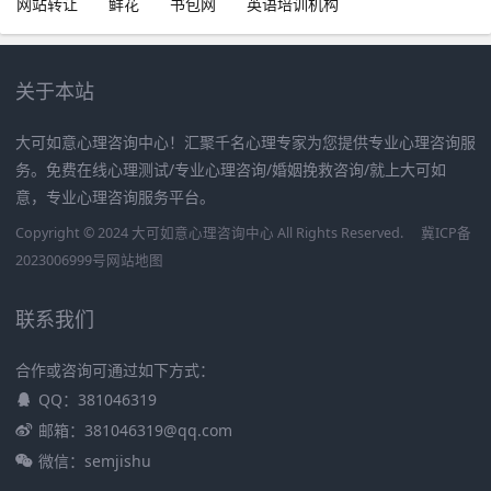
网站转让
鲜花
书包网
英语培训机构
关于本站
大可如意心理咨询中心！汇聚千名心理专家为您提供专业心理咨询服
务。免费在线心理测试/专业心理咨询/婚姻挽救咨询/就上大可如
意，专业心理咨询服务平台。
Copyright © 2024 大可如意心理咨询中心 All Rights Reserved.
冀ICP备
2023006999号
网站地图
联系我们
合作或咨询可通过如下方式：
QQ：381046319
邮箱：381046319@qq.com
微信：semjishu