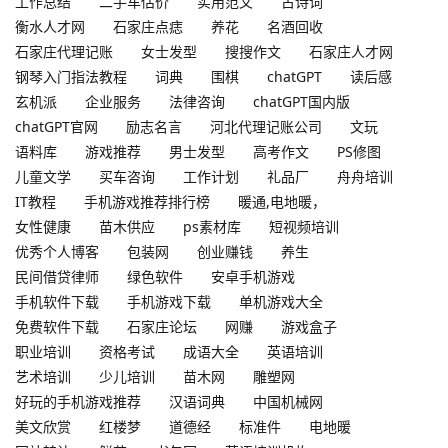
工作总结
二手车估价
实用范文
古诗词
衡水人才网
石家庄点痣
养花
名酒回收
石家庄代理记账
女士发型
搜搜作文
石家庄人才网
钢琴入门指法教程
词典
围棋
chatGPT
读后感
玄机派
企业服务
法律咨询
chatGPT国内版
chatGPT官网
励志名言
河北代理记账公司
文玩
语料库
游戏推荐
男士发型
高考作文
PS修图
儿童文学
买车咨询
工作计划
礼品厂
舟舟培训
IT教程
手机游戏推荐排行榜
暖通,电地暖，
女性健康
苗木供应
ps素材库
短视频培训
优秀个人博客
包装网
创业赚钱
养生
民间借贷律师
绿色软件
安卓手机游戏
手机软件下载
手机游戏下载
单机游戏大全
免费软件下载
石家庄论坛
网赚
游戏盒子
职业培训
资格考试
成语大全
英语培训
艺术培训
少儿培训
苗木网
雕塑网
好玩的手机游戏推荐
汉语词典
中国机械网
美文欣赏
红楼梦
道德经
标准件
电地暖