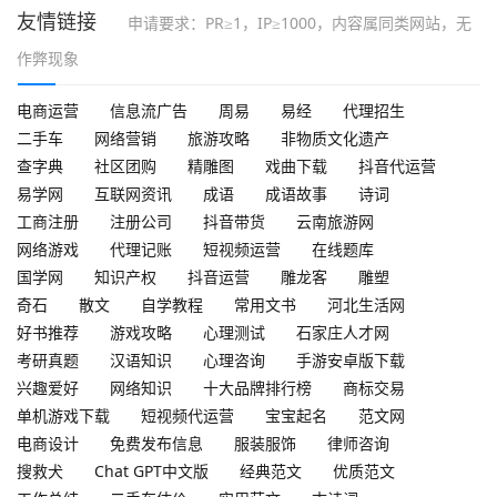
友情链接
申请要求：PR≥1，IP≥1000，内容属同类网站，无
作弊现象
电商运营
信息流广告
周易
易经
代理招生
二手车
网络营销
旅游攻略
非物质文化遗产
查字典
社区团购
精雕图
戏曲下载
抖音代运营
易学网
互联网资讯
成语
成语故事
诗词
工商注册
注册公司
抖音带货
云南旅游网
网络游戏
代理记账
短视频运营
在线题库
国学网
知识产权
抖音运营
雕龙客
雕塑
奇石
散文
自学教程
常用文书
河北生活网
好书推荐
游戏攻略
心理测试
石家庄人才网
考研真题
汉语知识
心理咨询
手游安卓版下载
兴趣爱好
网络知识
十大品牌排行榜
商标交易
单机游戏下载
短视频代运营
宝宝起名
范文网
电商设计
免费发布信息
服装服饰
律师咨询
搜救犬
Chat GPT中文版
经典范文
优质范文