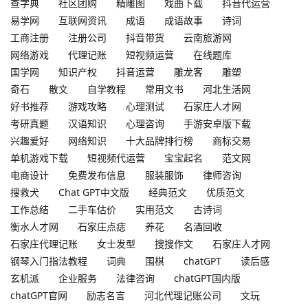
查字典
社区团购
精雕图
戏曲下载
抖音代运营
易学网
互联网资讯
成语
成语故事
诗词
工商注册
注册公司
抖音带货
云南旅游网
网络游戏
代理记账
短视频运营
在线题库
国学网
知识产权
抖音运营
雕龙客
雕塑
奇石
散文
自学教程
常用文书
河北生活网
好书推荐
游戏攻略
心理测试
石家庄人才网
考研真题
汉语知识
心理咨询
手游安卓版下载
兴趣爱好
网络知识
十大品牌排行榜
商标交易
单机游戏下载
短视频代运营
宝宝起名
范文网
电商设计
免费发布信息
服装服饰
律师咨询
搜救犬
Chat GPT中文版
经典范文
优质范文
工作总结
二手车估价
实用范文
古诗词
衡水人才网
石家庄点痣
养花
名酒回收
石家庄代理记账
女士发型
搜搜作文
石家庄人才网
钢琴入门指法教程
词典
围棋
chatGPT
读后感
玄机派
企业服务
法律咨询
chatGPT国内版
chatGPT官网
励志名言
河北代理记账公司
文玩