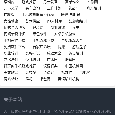
语料库
游戏推荐
男士发型
高考作文
PS修图
儿童文学
买车咨询
工作计划
礼品厂
舟舟培训
IT教程
手机游戏推荐排行榜
暖通,电地暖，
女性健康
苗木供应
ps素材库
短视频培训
优秀个人博客
包装网
创业赚钱
养生
民间借贷律师
绿色软件
安卓手机游戏
手机软件下载
手机游戏下载
单机游戏大全
免费软件下载
石家庄论坛
网赚
游戏盒子
职业培训
资格考试
成语大全
英语培训
艺术培训
少儿培训
苗木网
雕塑网
好玩的手机游戏推荐
汉语词典
中国机械网
美文欣赏
红楼梦
道德经
标准件
电地暖
网站转让
鲜花
书包网
英语培训机构
关于本站
大可如意心理咨询中心！汇聚千名心理专家为您提供专业心理咨询服